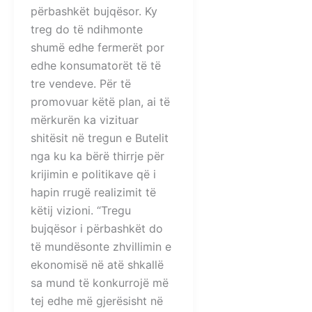
përbashkët bujqësor. Ky
treg do të ndihmonte
shumë edhe fermerët por
edhe konsumatorët të të
tre vendeve. Për të
promovuar këtë plan, ai të
mërkurën ka vizituar
shitësit në tregun e Butelit
nga ku ka bërë thirrje për
krijimin e politikave që i
hapin rrugë realizimit të
këtij vizioni. “Tregu
bujqësor i përbashkët do
të mundësonte zhvillimin e
ekonomisë në atë shkallë
sa mund të konkurrojë më
tej edhe më gjerësisht në