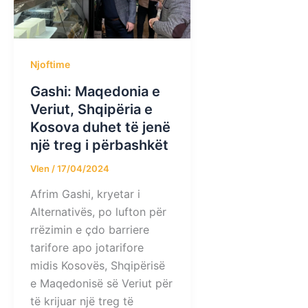
Njoftime
Gashi: Maqedonia e
Veriut, Shqipëria e
Kosova duhet të jenë
një treg i përbashkët
Vlen
/
17/04/2024
Afrim Gashi, kryetar i
Alternativës, po lufton për
rrëzimin e çdo barriere
tarifore apo jotarifore
midis Kosovës, Shqipërisë
e Maqedonisë së Veriut për
të krijuar një treg të