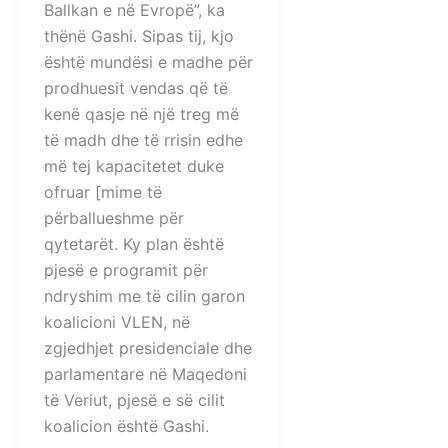
Ballkan e në Evropë”, ka
thënë Gashi. Sipas tij, kjo
është mundësi e madhe për
prodhuesit vendas që të
kenë qasje në një treg më
të madh dhe të rrisin edhe
më tej kapacitetet duke
ofruar [mime të
përballueshme për
qytetarët. Ky plan është
pjesë e programit për
ndryshim me të cilin garon
koalicioni VLEN, në
zgjedhjet presidenciale dhe
parlamentare në Maqedoni
të Veriut, pjesë e së cilit
koalicion është Gashi.