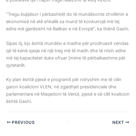
“Tregu bujqësor i përbashkët do të mundësonte zhvillimin e
ekonomisë në atë shkallë sa mund të konkurrojë më tej
edhe më gjerësisht në Ballkan e në Evropë”, ka thënë Gashi.
Sipas tij, kjo është mundësi e madhe për prodhuesit vendas
që të kenë qasje në një treg më të madh dhe të rrisin edhe
më tej kapacitetet duke ofruar [mime të përballueshme për
qytetarët.
Ky plan është pjesë e programit për ndryshim me të cilin
garon koalicioni VLEN, në zgjedhjet presidenciale dhe
parlamentare në Maqedoni të Veriut, pjesë e së cilit koalicion
është Gashi.
PREVIOUS
NEXT