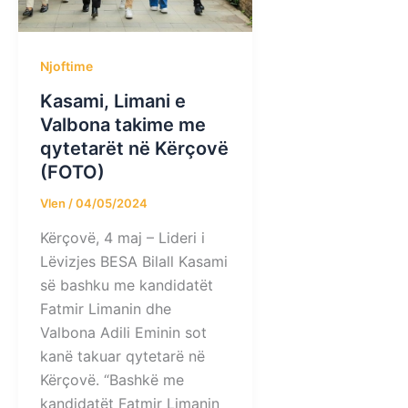
Njoftime
Kasami, Limani e
Valbona takime me
qytetarët në Kërçovë
(FOTO)
Vlen
/
04/05/2024
Kërçovë, 4 maj – Lideri i
Lëvizjes BESA Bilall Kasami
së bashku me kandidatët
Fatmir Limanin dhe
Valbona Adili Eminin sot
kanë takuar qytetarë në
Kërçovë. “Bashkë me
kandidatët Fatmir Limanin