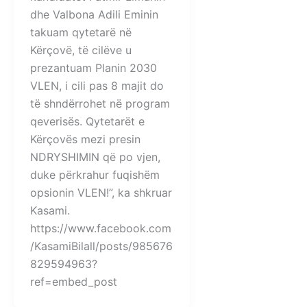
dhe Valbona Adili Eminin
takuam qytetarë në
Kërçovë, të cilëve u
prezantuam Planin 2030
VLEN, i cili pas 8 majit do
të shndërrohet në program
qeverisës. Qytetarët e
Kërçovës mezi presin
NDRYSHIMIN që po vjen,
duke përkrahur fuqishëm
opsionin VLEN!”, ka shkruar
Kasami.
https://www.facebook.com
/KasamiBilall/posts/985676
829594963?
ref=embed_post