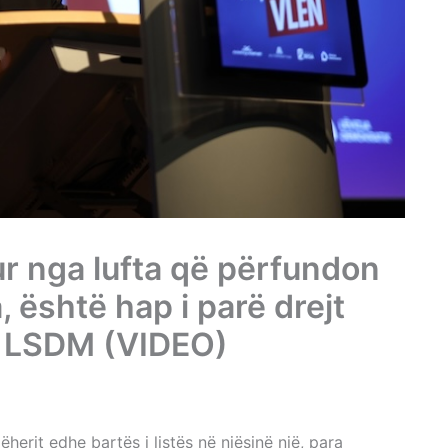
lur nga lufta që përfundon
 është hap i parë drejt
e LSDM (VIDEO)
jëherit edhe bartës i listës në njësinë një, para