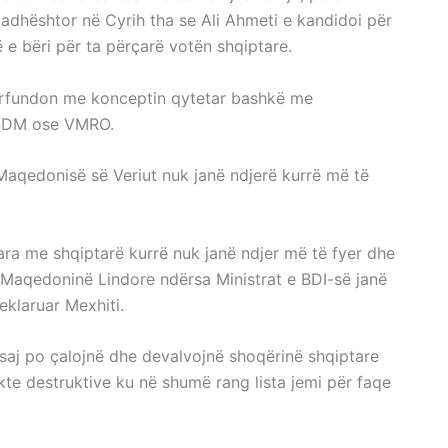
adhështor në Cyrih tha se Ali Ahmeti e kandidoi për
e bëri për ta përçarë votën shqiptare.
 përfundon me konceptin qytetar bashkë me
 LSDM ose VMRO.
 Maqedonisë së Veriut nuk janë ndjerë kurrë më të
ra me shqiptarë kurrë nuk janë ndjer më të fyer dhe
r Maqedoninë Lindore ndërsa Ministrat e BDI-së janë
eklaruar Mexhiti.
 saj po çalojnë dhe devalvojnë shoqërinë shqiptare
te destruktive ku në shumë rang lista jemi për faqe