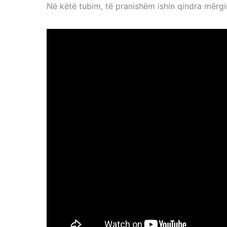
Në këtë tubim, të pranishëm ishin qindra mërgi