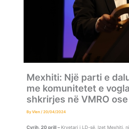
Mexhiti: Një parti e da
me komunitetet e vogla,
shkrirjes në VMRO os
By
Vlen
/
20/04/2024
Cyrih, 20 prill –
Kryetari i LD-së, Izet Mexhiti, n