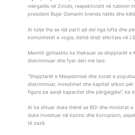
mërgatës në Zvicës, respektivisht në tubimin m
president Bujar Osmanin brenda natës dhe këtë 
Ai tutje tha se një parti që del nga lufta dhe
komunitetet e vogla, është drejt shkrirjes në
Mexhiti gjithashtu ka theksuar se shqiptarët e
diskriminuar dhe fyer deri më tani.
“Shqiptarët e Maqedonisë dhe zonat e popullua
diskriminuar, investimet dhe kapitali shkon pë
figura pa asnjë kapacitet dhe përgjegjësi”, ka d
Ai ka shtuar duke thënë se BDI dhe ministrat e
duke investuar në kazino dhe korrupsion, aspek
të zezë.