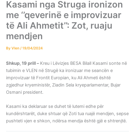
Kasami nga Struga ironizon
me ‘’qeverinë e improvizuar
të Ali Ahmetit’’: Zot, ruaju
mendjen
By
Vlen
/
19/04/2024
Shkup, 19 prill –
Kreu i Lëvizjes BESA Bilall Kasami sonte në
tubimin e VLEN në Strugë ka ironizuar me seancën e
improvizuar të Frontit Europian, ku Ali Ahmeti është
zgjedhur kryeministër, Ziadin Sela kryeparlamentar, Bujar
Osmani president.
Kasami ka deklaruar se duhet të lutemi edhe për
kundërshtarët, duke shtuar që Zoti tua ruajë mendjen, sepse
pushteti vjen e shkon, ndërsa mendja është gjë e shtrenjtë.