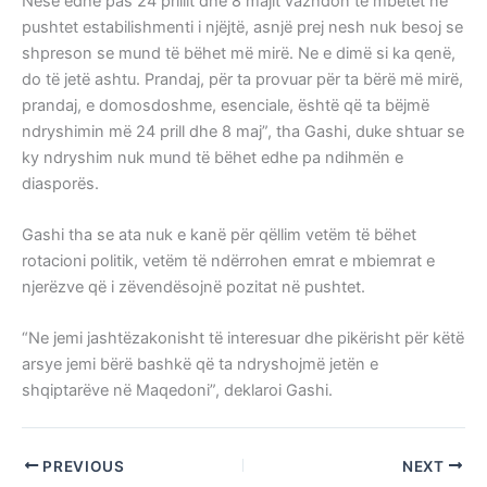
Nëse edhe pas 24 prillit dhe 8 majit vazhdon të mbetet në
pushtet estabilishmenti i njëjtë, asnjë prej nesh nuk besoj se
shpreson se mund të bëhet më mirë. Ne e dimë si ka qenë,
do të jetë ashtu. Prandaj, për ta provuar për ta bërë më mirë,
prandaj, e domosdoshme, esenciale, është që ta bëjmë
ndryshimin më 24 prill dhe 8 maj”, tha Gashi, duke shtuar se
ky ndryshim nuk mund të bëhet edhe pa ndihmën e
diasporës.
Gashi tha se ata nuk e kanë për qëllim vetëm të bëhet
rotacioni politik, vetëm të ndërrohen emrat e mbiemrat e
njerëzve që i zëvendësojnë pozitat në pushtet.
“Ne jemi jashtëzakonisht të interesuar dhe pikërisht për këtë
arsye jemi bërë bashkë që ta ndryshojmë jetën e
shqiptarëve në Maqedoni”, deklaroi Gashi.
PREVIOUS
NEXT