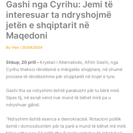
Gashi nga Cyrihu: Jemi të
interesuar ta ndryshojmë
jetën e shqiptarit në
Maqedoni
By
Vlen
/
20/04/2024
Shkup, 20 prill –
Kryetari i Alternativës, Afrim Gashi, nga
Cyrihu theksoi rëndësinë e mërgatës shqiptare, në shumë
procese të rëndësishme për shqiptarët në trojet e tyre.
Gashi tha se ndryshimi është parakusht për tu bërë mirë.
Sipas tij, në asnjë vend nuk mund të bëhet mirë pa u
ndryshuar gjërat.
“Ndryshimi është esenca e demokracisë. Rotacioni politik
është i domosdoshëm për ta parë a mund të bëhet më mirë.