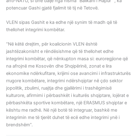
anti-NATO, si dhe dalje nga nisma “Ballkani i Hapur””, ka
potencuar Gashi gjatë fjalimit të tij në Tetovë.
VLEN sipas Gashit e ka edhe një synim të madh që të
thellohet integrimi kombëtar.
“Në këtë drejtim, për koalicionin VLEN është
jashtëzakonisht e rëndësishme që të thellohet edhe
integrimi kombëtar, që nënkupton masa si: euroregjione që
na afrojnë me Kosovën dhe Shqipërinë, zonat e lira
ekonomike ndërkufitare, krijimi ose avancimi i infrastrukturës
rrugore kombëtare, integrimi ndërshqiptar në çdo sektor
jopolitik, zbulimi, ruajtja dhe gjallërimi i trashëgimisë
kulturore, afirmimi i përbashkët i kulturës shqiptare, lojërat e
përbashkëta sportive kombëtare, një ERASMUS shqiptar e
kështu me radhë. Në një botë të integruar, bashkë me
integrimin me të tjerët duhet të ecë edhe integrimi ynë i
brendshëm”.