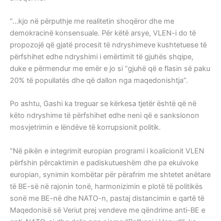
“…kjo në përputhje me realitetin shoqëror dhe me
demokracinë konsensuale. Për këtë arsye, VLEN-i do të
propozojë që gjatë procesit të ndryshimeve kushtetuese të
përfshihet edhe ndryshimi i emërtimit të gjuhës shqipe,
duke e përmendur me emër e jo si “gjuhë që e flasin së paku
20% të popullatës dhe që dallon nga maqedonishtja”.
Po ashtu, Gashi ka treguar se kërkesa tjetër është që në
këto ndryshime të përfshihet edhe neni që e sanksionon
mosvjetrimin e lëndëve të korrupsionit politik.
“Në pikën e integrimit europian programi i koalicionit VLEN
përfshin përcaktimin e padiskutueshëm dhe pa ekuivoke
europian, synimin kombëtar për përafrim me shtetet anëtare
të BE-së në rajonin tonë, harmonizimin e plotë të politikës
sonë me BE-në dhe NATO-n, pastaj distancimin e qartë të
Maqedonisë së Veriut prej vendeve me qëndrime anti-BE e