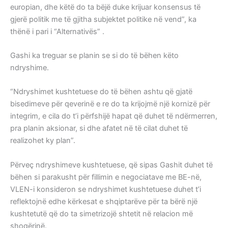
europian, dhe këtë do ta bëjë duke krijuar konsensus të
gjerë politik me të gjitha subjektet politike në vend”, ka
thënë i pari i “Alternativës” .
Gashi ka treguar se planin se si do të bëhen këto
ndryshime.
“Ndryshimet kushtetuese do të bëhen ashtu që gjatë
bisedimeve për qeverinë e re do ta krijojmë një kornizë për
integrim, e cila do t’i përfshijë hapat që duhet të ndërmerren,
pra planin aksionar, si dhe afatet në të cilat duhet të
realizohet ky plan”.
Përveç ndryshimeve kushtetuese, që sipas Gashit duhet të
bëhen si parakusht për fillimin e negociatave me BE-në,
VLEN-i konsideron se ndryshimet kushtetuese duhet t’i
reflektojnë edhe kërkesat e shqiptarëve për ta bërë një
kushtetutë që do ta simetrizojë shtetit në relacion më
shoqërinë.