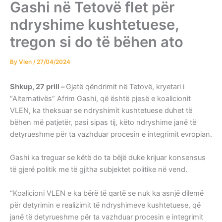
Gashi në Tetovë flet për
ndryshime kushtetuese,
tregon si do të bëhen ato
By
Vlen
/
27/04/2024
Shkup, 27 prill –
Gjatë qëndrimit në Tetovë, kryetari i
“Alternativës” Afrim Gashi, që është pjesë e koalicionit
VLEN, ka theksuar se ndryshimit kushtetuese duhet të
bëhen më patjetër, pasi sipas tij, këto ndryshime janë të
detyrueshme për ta vazhduar procesin e integrimit evropian.
Gashi ka treguar se këtë do ta bëjë duke krijuar konsensus
të gjerë politik me të gjitha subjektet politike në vend.
“Koalicioni VLEN e ka bërë të qartë se nuk ka asnjë dilemë
për detyrimin e realizimit të ndryshimeve kushtetuese, që
janë të detyrueshme për ta vazhduar procesin e integrimit